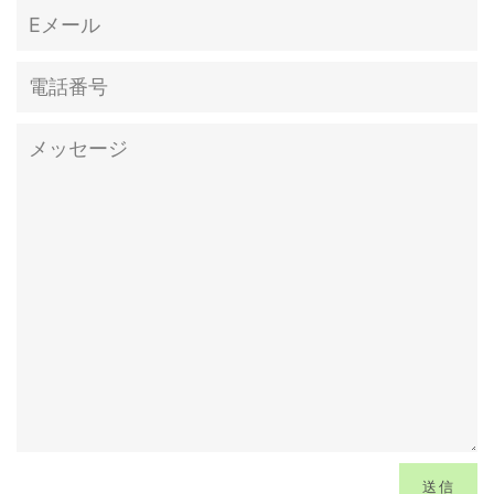
E
メ
ー
電
ル
話
番
メ
号
ッ
セ
ー
ジ